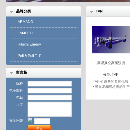
品牌分类
TVPI
ARMANO
LAMECO
Hitachi Energy
Pett & Pett T.I.P
高温真空高压浸渍
留言板
分类:
TVPI
TVPI® 设备的具体优势
昵称
• 可重复和可核查的生产
电子邮件
过程 • 加速了生产流程
电话
正文
安全问题