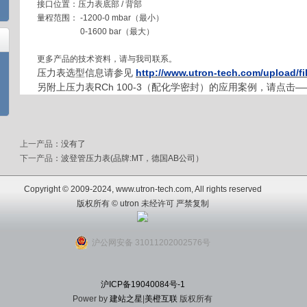
接口位置：压力表底部 / 背部
量程范围： -1200-0 mbar（最小）
0-1600 bar（最大）
更多产品的技术资料，请与我司联系。
压力表选型信息请参见
http://www.utron-tech.com/upload/f
另附上压力表RCh 100-3（配化学密封）的应用案例，请点击—
上一产品
：没有了
下一产品
：
波登管压力表(品牌:MT，德国AB公司）
Copyright © 2009-2024, www.utron-tech.com, All rights reserved
版权所有 © utron 未经许可 严禁复制
沪公网安备 31011202002576号
沪ICP备19040084号-1
Power by
建站之星
|
美橙互联
版权所有