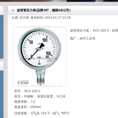
波登管压力表(品牌:MT，德国AB公司）
分类: 压力表 发布时间: 2013-01-17 13:29
波登管压力表： RCh 100-3
炼厂，化学工业等。
型号： RCh 100-3
表壳：不锈钢， 有泄压装置，卡口环
精度等级： 1.0
表盘直径：100mm
1
1
过程连接： G
/
B, 316 Ti（或
/
"NPT)
2
2