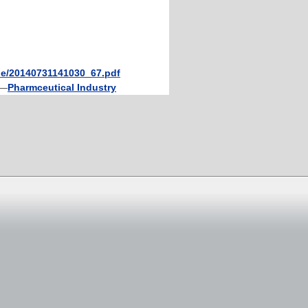
ile/20140731141030_67.pdf
—
Pharmceutical Industry