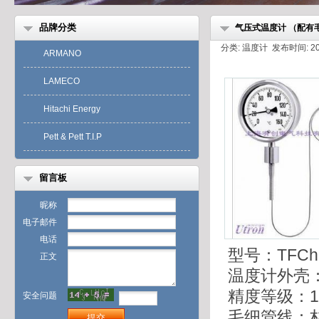
品牌分类
气压式温度计 （配有
分类: 温度计 发布时间: 2013
ARMANO
LAMECO
Hitachi Energy
Pett & Pett T.I.P
留言板
昵称
电子邮件
电话
型号：
TFC
正文
温度计外壳
精度等级：
1
安全问题
毛细管线：